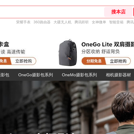
荣耀手表
360路由器
大疆无人机
腾讯听听
女神微单
智能音箱
腾讯
摄影包
OneGo摄影包系列
OneMo摄影包系列
相机摄影器材